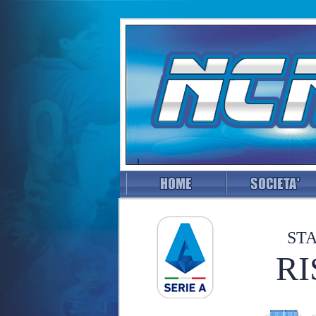
STA
RI