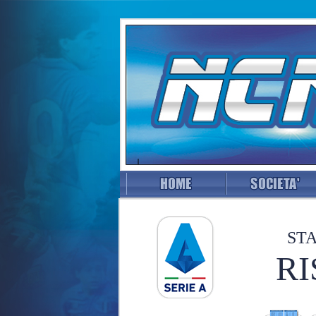
STA
RI