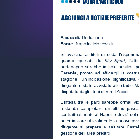
A cura di:
Redazione
Fonte:
Napolicalcionews.it
Si avvicina ai titoli di coda l'esperien
quanto riportato da
Sky Sport
, l'att
partenopeo sarebbe in pole position pe
Catania
, pronto ad affidargli la cost
stagione. Un'indicazione significativa
dirigente è stato avvistato allo stadio 
disputata dagli etnei contro l'Ascoli.
L'intesa tra le parti sarebbe ormai v
resta da completare un ultimo passag
contrattualmente al Napoli e dovrà defin
poter iniziare ufficialmente la nuova avve
dirigente si prepara a salutare Caste
gestione dell'area prestiti.