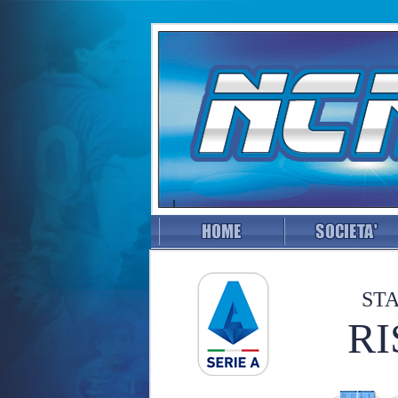
STA
RI