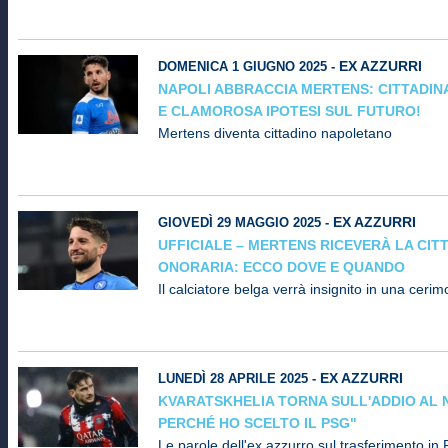
EX AZZURRI
DOMENICA 1 GIUGNO 2025 -
NAPOLI ABBRACCIA MERTENS: CITTADI
E CLAMOROSA IPOTESI SUL FUTURO!
Mertens diventa cittadino napoletano
EX AZZURRI
GIOVEDÌ 29 MAGGIO 2025 -
UFFICIALE – MERTENS RICEVERÀ LA CIT
ONORARIA: ECCO DOVE E QUANDO
Il calciatore belga verrà insignito in una cerim
EX AZZURRI
LUNEDÌ 28 APRILE 2025 -
KVARATSKHELIA TORNA SULL'ADDIO AL 
PERCHÉ HO SCELTO IL PSG"
Le parole dell'ex azzurro sul trasferimento in 