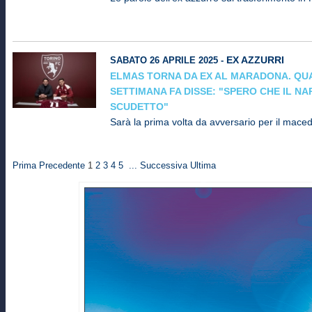
EX AZZURRI
SABATO 26 APRILE 2025 -
ELMAS TORNA DA EX AL MARADONA. QU
SETTIMANA FA DISSE: "SPERO CHE IL NA
SCUDETTO"
Sarà la prima volta da avversario per il mace
Prima
Precedente
1
2
3
4
5
...
Successiva
Ultima