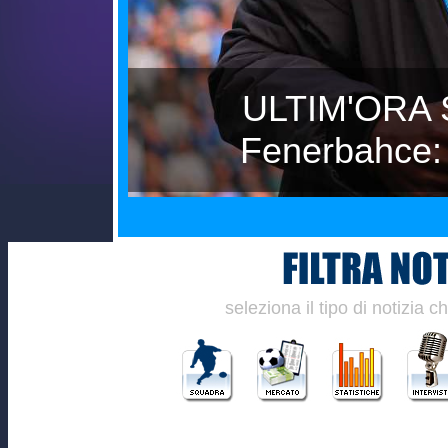
l
Gazzetta - Gabrie
e
seleziona il tipo di notizia 
________________________________________