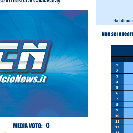
sso in mostra al Galatasaray
0