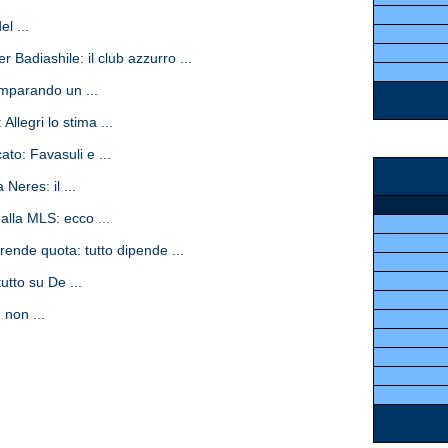
l ...
r Badiashile: il club azzurro ...
imparando un ...
Allegri lo stima ...
ato: Favasuli e ...
 Neres: il ...
alla MLS: ecco ...
rende quota: tutto dipende ...
utto su De ...
 non ...