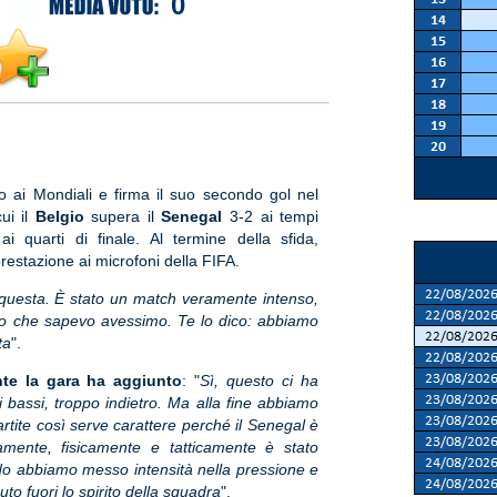
0
o ai Mondiali e firma il suo secondo gol nel
ui il
Belgio
supera il
Senegal
3-2 ai tempi
i quarti di finale. Al termine della sfida,
prestazione ai microfoni della FIFA.
questa. È stato un match veramente intenso,
o che sapevo avessimo. Te lo dico: abbiamo
ta
".
nte la gara ha aggiunto
: "
Sì, questo ci ha
i bassi, troppo indietro. Ma alla fine abbiamo
rtite così serve carattere perché il Senegal è
amente, fisicamente e tatticamente è stato
ando abbiamo messo intensità nella pressione e
uto fuori lo spirito della squadra
".