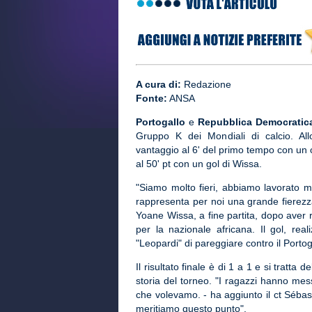
A cura di:
Redazione
Fonte:
ANSA
Portogallo
e
Repubblica Democratic
Gruppo K dei Mondiali di calcio. All
vantaggio al 6' del primo tempo con un c
al 50' pt con un gol di Wissa.
"Siamo molto fieri, abbiamo lavorato mol
rappresenta per noi una grande fierez
Yoane Wissa, a fine partita, dopo aver re
per la nazionale africana. Il gol, re
"Leopardi" di pareggiare contro il Portog
Il risultato finale è di 1 a 1 e si tratta
storia del torneo. "I ragazzi hanno me
che volevamo. - ha aggiunto il ct Sébas
meritiamo questo punto".