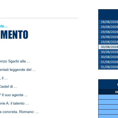
zo Sgarbi alla ...
entati leggende del ...
l ...
stel di ...
 Il suo agente ...
 A: il talento ...
ta concreta. Romano: ...