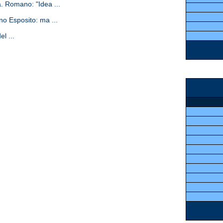
a. Romano: "Idea ...
ano Esposito: ma ...
l ...