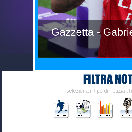
ntare
Cessione Lukaku s
"Badias
seleziona il tipo di notizia 
________________________________________