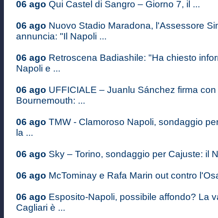
06 ago
Qui Castel di Sangro – Giorno 7, il ...
06 ago
Nuovo Stadio Maradona, l'Assessore S
annuncia: "Il Napoli ...
06 ago
Retroscena Badiashile: "Ha chiesto infor
Napoli e ...
06 ago
UFFICIALE – Juanlu Sánchez firma con i
Bournemouth: ...
06 ago
TMW - Clamoroso Napoli, sondaggio pe
la ...
06 ago
Sky – Torino, sondaggio per Cajuste: il Na
06 ago
McTominay e Rafa Marin out contro l'Osas
06 ago
Esposito-Napoli, possibile affondo? La v
Cagliari è ...