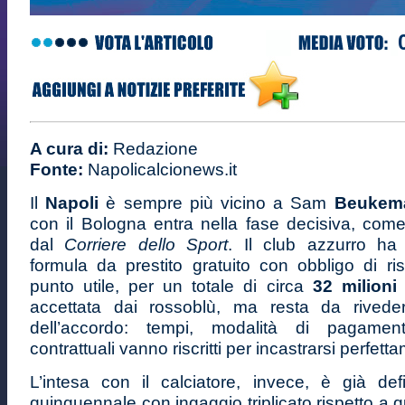
A cura di:
Redazione
Fonte:
Napolicalcionews.it
Il
Napoli
è sempre più vicino a Sam
Beukem
con il Bologna entra nella fase decisiva, come
dal
Corriere dello Sport
. Il club azzurro ha
formula da prestito gratuito con obbligo di ri
punto utile, per un totale di circa
32 milioni 
accettata dai rossoblù, ma resta da riveder
dell’accordo: tempi, modalità di pagamen
contrattuali vanno riscritti per incastrarsi perfett
L’intesa con il calciatore, invece, è già defi
quinquennale con ingaggio triplicato rispetto a q