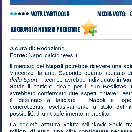
A cura di:
Redazione
Fonte:
Napolicalcionews.it
Il mercato del
Napoli
potrebbe ricevere una spi
Vincenzo Italiano. Secondo quanto riportato 
dello Sport
, il tecnico avrebbe individuato in
Van
Savic
il portiere ideale per il suo
Besiktas
. 
avrebbero confermato due aspetti chiave: l'est
è destinato a lasciare il Napoli e l'ope
concretizzarsi esclusivamente a titolo defini
possibilità di un trasferimento in prestito.
La società azzurra valuta Milinkovic-Savic
tr
milioni di euro
, una cifra considerata necessa