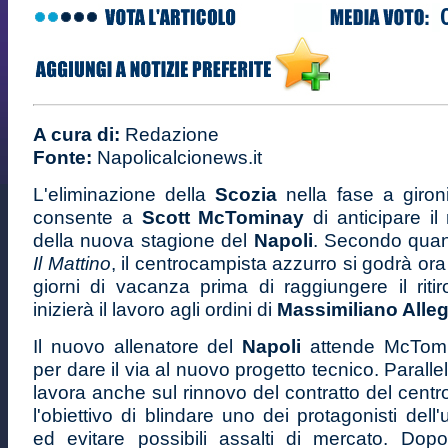
A cura di:
Redazione
Fonte:
Napolicalcionews.it
L'eliminazione della
Scozia
nella fase a giron
consente a
Scott McTominay
di anticipare il 
della nuova stagione del
Napoli
. Secondo quant
Il Mattino
, il centrocampista azzurro si godrà ora
giorni di vacanza prima di raggiungere il riti
inizierà il lavoro agli ordini di
Massimiliano Alleg
Il nuovo allenatore del
Napoli
attende McTomi
per dare il via al nuovo progetto tecnico. Paralle
lavora anche sul rinnovo del contratto del cent
l'obiettivo di blindare uno dei protagonisti dell
ed evitare possibili assalti di mercato. Do