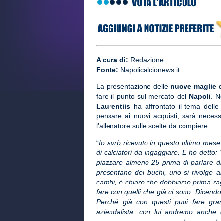
A cura di:
Redazione
Fonte:
Napolicalcionews.it
La presentazione delle
nuove maglie
d
fare il punto sul mercato del
Napoli
. N
Laurentiis
ha affrontato il tema delle
pensare ai nuovi acquisti, sarà necessa
l'allenatore sulle scelte da compiere.
“
Io avrò ricevuto in questo ultimo me
di calciatori da ingaggiare. E ho detto:
piazzare almeno 25 prima di parlare di a
presentano dei buchi, uno si rivolge 
cambi, è chiaro che dobbiamo prima rag
fare con quelli che già ci sono. Dicendo 
Perché già con questi puoi fare gran
aziendalista, con lui andremo anch