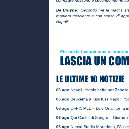
comprare nessuno e secondo me ne dov
De Bruyne
? Secondo me la maglia sta
maniera cosciente e con senso di appa
Napoli
".
06 ago
Napoli, rischio beffa per Zeballos
06 ago
Beukema a Kiss Kiss Napoli: “St
06 ago
UFFICIALE – Lele Oriali torna in
06 ago
Qui Castel di Sangro – Giorno 7, i
06 ago
Nuovo Stadio Maradona, l'Assess