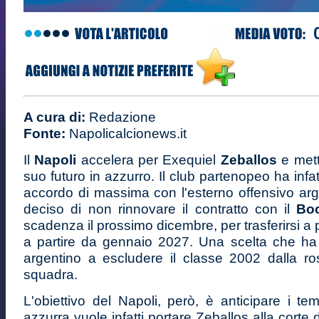
A cura di:
Redazione
Fonte:
Napolicalcionews.it
Il
Napoli
accelera per Exequiel
Zeballos
e mett
suo futuro in azzurro. Il club partenopeo ha infa
accordo di massima con l'esterno offensivo arg
deciso di non rinnovare il contratto con il
Boc
scadenza il prossimo dicembre, per trasferirsi a
a partire da gennaio 2027. Una scelta che ha p
argentino a escludere il classe 2002 dalla ro
squadra.
L'obiettivo del Napoli, però, è anticipare i te
azzurra vuole infatti portare Zeballos alla corte