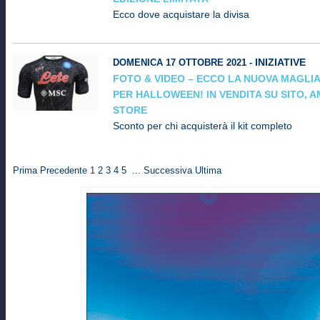
Ecco dove acquistare la divisa
INIZIATIVE
DOMENICA 17 OTTOBRE 2021 -
FOTO & VIDEO – ECCO LA NUOVA MAGLIA
PER HALLOWEEN! IN VENDITA SU SITO, 
STORE
Sconto per chi acquisterà il kit completo
Prima
Precedente
1
2
3
4
5
...
Successiva
Ultima