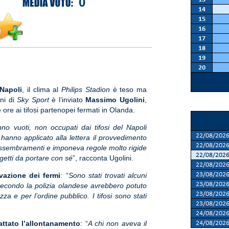
0
Napoli
, il clima al
Philips Stadion
è teso ma
oni di
Sky Sport
è l’inviato
Massimo Ugolini
,
ore ai tifosi partenopei fermati in Olanda.
no vuoti, non occupati dai tifosi del Napoli
e hanno applicato alla lettera il provvedimento
assembramenti e imponeva regole molto rigide
etti da portare con sé
”, racconta Ugolini.
ivazione dei fermi
: “
Sono stati trovati alcuni
secondo la polizia olandese avrebbero potuto
za e per l’ordine pubblico. I tifosi sono stati
cattato l’allontanamento
: “
A chi non aveva il