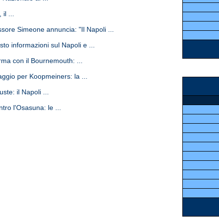
l ...
ore Simeone annuncia: "Il Napoli ...
to informazioni sul Napoli e ...
ma con il Bournemouth: ...
gio per Koopmeiners: la ...
te: il Napoli ...
ro l'Osasuna: le ...