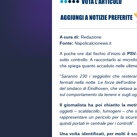
A cura di:
Redazione
Fonte:
Napolicalcionews.it
A poche ore dal fischio d’inizio di
PSV-
sotto controllo. A raccontarlo ai microf
che spiega quanto accaduto nelle ultime 
“
Saranno 230 i seggiolini che resteran
fermati nella notte. Le forze dell’ordin
del sindaco di Eindhoven, che vietava 
sul comportamento da tenere e sugli ogg
Il giornalista ha poi chiarito la mot
oggetti – scaldacollo, fumogeni – che 
rappresentare un pericolo per la sicurez
quindi portati in centrale per i controlli
”.
Una volta identificati, per molti è s