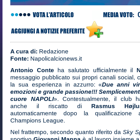
A cura di:
Redazione
Fonte:
Napolicalcionews.it
Antonio Conte
ha salutato ufficialmente il
messaggio pubblicato sui propri canali social,
la sua esperienza in azzurro: «
Due anni vin
emozioni e grande passione!!! Semplicemente
cuore NAPOL
I
». Contestualmente, il club h
anche il riscatto di
Rasmus Højlu
automaticamente dopo la qualificazione 
Champions League.
Nel frattempo, secondo quanto riferito da
Sky S
sportivo
Giovanni Manna
è al lavoro insieme 