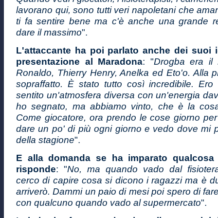
lavorano qui, sono tutti veri napoletani che ama
ti fa sentire bene ma c'è anche una grande re
dare il massimo
".
L'attaccante ha poi parlato anche dei suoi i
presentazione al Maradona
: "
Drogba era il
Ronaldo, Thierry Henry, Anelka ed Eto'o. Alla 
sopraffatto. È stato tutto così incredibile. Ero
sentito un'atmosfera diversa con un'energia davv
ho segnato, ma abbiamo vinto, che è la cosa
Come giocatore, ora prendo le cose giorno per
dare un po' di più ogni giorno e vedo dove mi po
della stagione
".
E alla domanda se ha imparato qualcosa 
risponde
: "
No, ma quando vado dal fisiotera
cerco di capire cosa si dicono i ragazzi ma è du
arriverò. Dammi un paio di mesi poi spero di far
con qualcuno quando vado al supermercato
".