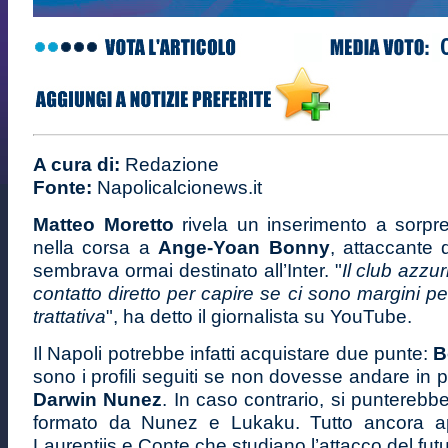
A cura di:
Redazione
Fonte:
Napolicalcionews.it
Matteo Moretto
rivela un inserimento a sorp
nella corsa a
Ange-Yoan Bonny
, attaccante
sembrava ormai destinato all’Inter. "
Il club azzu
contatto diretto per capire se ci sono margini per
trattativa
", ha detto il giornalista su YouTube.
Il Napoli potrebbe infatti acquistare due punte:
B
sono i profili seguiti se non dovesse andare in p
Darwin Nunez
. In caso contrario, si punterebb
formato da Nunez e Lukaku. Tutto ancora a
Laurentiis e Conte che studiano l’attacco del futu