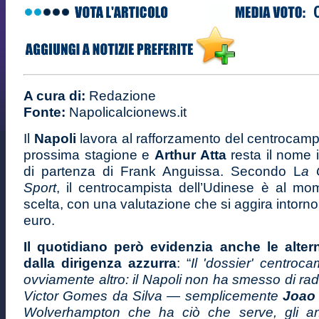
A cura di:
Redazione
Fonte:
Napolicalcionews.it
Il
Napoli
lavora al rafforzamento del centrocampo
prossima stagione e
Arthur Atta
resta il nome 
di partenza di Frank Anguissa. Secondo L
a 
Sport
, il centrocampista dell’Udinese è al mo
scelta, con una valutazione che si aggira intorno 
euro.
Il quotidiano però evidenzia anche le alter
dalla dirigenza azzurra
: “
Il 'dossier' centroca
ovviamente altro: il Napoli non ha smesso di ra
Victor Gomes da Silva — semplicemente
Joao
Wolverhampton che ha ciò che serve, gli ann