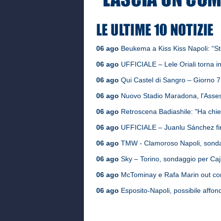
06 ago
Beukema a Kiss Kiss Napoli: “St
06 ago
UFFICIALE – Lele Oriali torna in
06 ago
Qui Castel di Sangro – Giorno 7, i
06 ago
Nuovo Stadio Maradona, l'Assess
06 ago
Retroscena Badiashile: "Ha chies
06 ago
UFFICIALE – Juanlu Sánchez fir
06 ago
TMW - Clamoroso Napoli, sondag
06 ago
Sky – Torino, sondaggio per Cajus
06 ago
McTominay e Rafa Marin out cont
06 ago
Esposito-Napoli, possibile affond