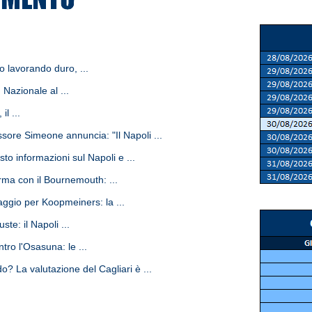
o lavorando duro, ...
 Nazionale al ...
l ...
ore Simeone annuncia: "Il Napoli ...
to informazioni sul Napoli e ...
ma con il Bournemouth: ...
gio per Koopmeiners: la ...
te: il Napoli ...
ro l'Osasuna: le ...
o? La valutazione del Cagliari è ...