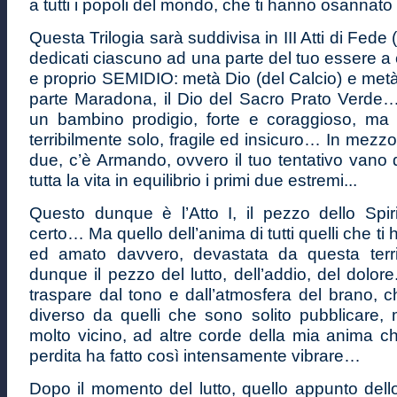
a tutti i popoli del mondo, che ti hanno osanna
Questa Trilogia sarà suddivisa in III Atti di Fede 
dedicati ciascuno ad una parte del tuo essere a c
e proprio SEMIDIO: metà Dio (del Calcio) e m
parte Maradona, il Dio del Sacro Prato Verde… 
un bambino prodigio, forte e coraggioso, m
terribilmente solo, fragile ed insicuro… In mezzo,
due, c’è Armando, ovvero il tuo tentativo vano
tutta la vita in equilibrio i primi due estremi...
Questo dunque è l’Atto I, il pezzo dello Sp
certo… Ma quello dell’anima di tutti quelli che t
ed amato davvero, devastata da questa terribi
dunque il pezzo del lutto, dell’addio, del dolor
traspare dal tono e dall’atmosfera del brano, 
diverso da quelli che sono solito pubblicare,
molto vicino, ad altre corde della mia anima c
perdita ha fatto così intensamente vibrare…
Dopo il momento del lutto, quello appunto del