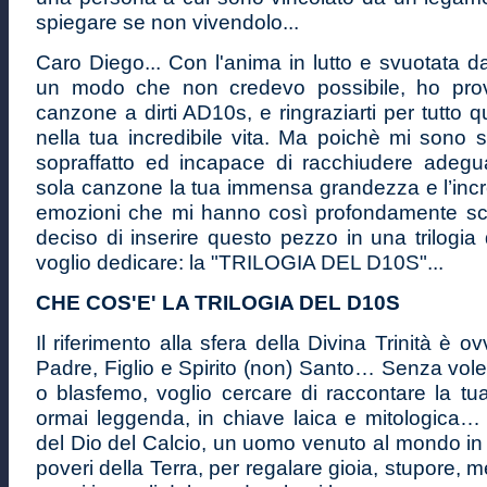
spiegare se non vivendolo...
Caro Diego... Con l'anima in lutto e svuotata da
un modo che non credevo possibile, ho pro
canzone a dirti AD10s, e ringraziarti per tutto qu
nella tua incredibile vita. Ma poichè mi sono s
sopraffatto ed incapace di racchiudere adeg
sola canzone la tua immensa grandezza e l’incred
emozioni che mi hanno così profondamente sc
deciso di inserire questo pezzo in una trilogia 
voglio dedicare: la "TRILOGIA DEL D10S"...
CHE COS'E' LA TRILOGIA DEL D10S
Il riferimento alla sfera della Divina Trinità è 
Padre, Figlio e Spirito (non) Santo… Senza vole
o blasfemo, voglio cercare di raccontare la tua
ormai leggenda, in chiave laica e mitologica…
del Dio del Calcio, un uomo venuto al mondo in 
poveri della Terra, per regalare gioia, stupore, me