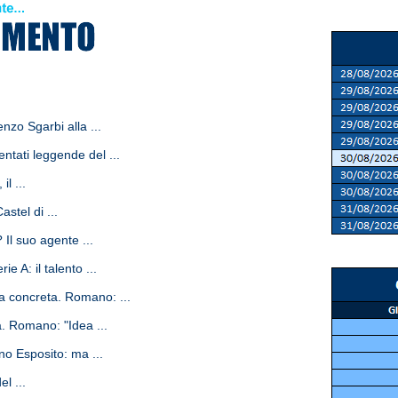
zo Sgarbi alla ...
entati leggende del ...
l ...
stel di ...
 Il suo agente ...
 A: il talento ...
ta concreta. Romano: ...
a. Romano: "Idea ...
ano Esposito: ma ...
l ...