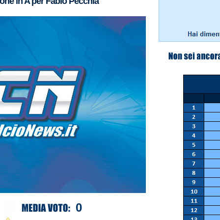
ne in A per Fabio Pecchia
0