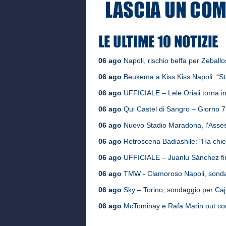
06 ago
Napoli, rischio beffa per Zeballos
06 ago
Beukema a Kiss Kiss Napoli: “St
06 ago
UFFICIALE – Lele Oriali torna in
06 ago
Qui Castel di Sangro – Giorno 7, i
06 ago
Nuovo Stadio Maradona, l'Assess
06 ago
Retroscena Badiashile: "Ha chies
06 ago
UFFICIALE – Juanlu Sánchez fir
06 ago
TMW - Clamoroso Napoli, sondag
06 ago
Sky – Torino, sondaggio per Cajus
06 ago
McTominay e Rafa Marin out cont