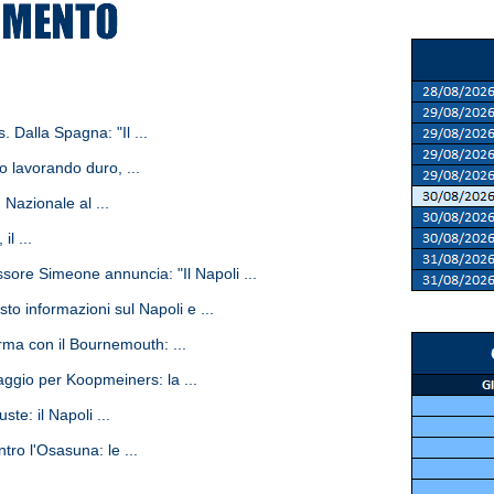
. Dalla Spagna: "Il ...
o lavorando duro, ...
 Nazionale al ...
l ...
ore Simeone annuncia: "Il Napoli ...
to informazioni sul Napoli e ...
ma con il Bournemouth: ...
gio per Koopmeiners: la ...
te: il Napoli ...
ro l'Osasuna: le ...