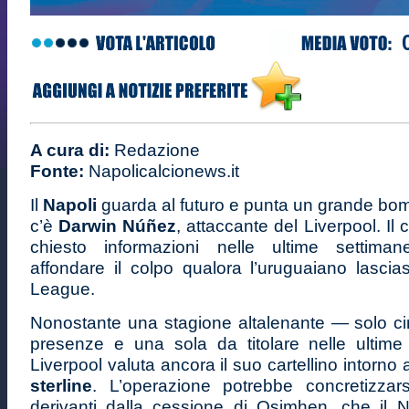
A cura di:
Redazione
Fonte:
Napolicalcionews.it
Il
Napoli
guarda al futuro e punta un grande bom
c’è
Darwin Núñez
, attaccante del Liverpool. Il
chiesto informazioni nelle ultime settima
affondare il colpo qualora l’uruguaiano lascia
League.
Nonostante una stagione altalenante — solo ci
presenze e una sola da titolare nelle ultim
Liverpool valuta ancora il suo cartellino intorno 
sterline
. L’operazione potrebbe concretizzar
derivanti dalla cessione di Osimhen, che il N