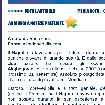
A cura di:
Redazione
Fonte:
alfredopedulla.com
Il
Napoli
sta lavorando per il futuro, l’idea è qu
qualche giovane di grande qualità. E dallo sco
club azzurro ha messo gli occ
Alajbegovic
, esterno offensivo classe 2007 (com
prossimo 21 settembre) assoluto protagonist
l’Italia nei recenti playoff per il Mondiale.
Estroso, imprevedibile e a tratti geniale, c
(anche in Premier) ma il
Napoli
lo aveva appre
non sospetti durante la sua esperienza a
cercherà di sfruttare il vantaggio per 