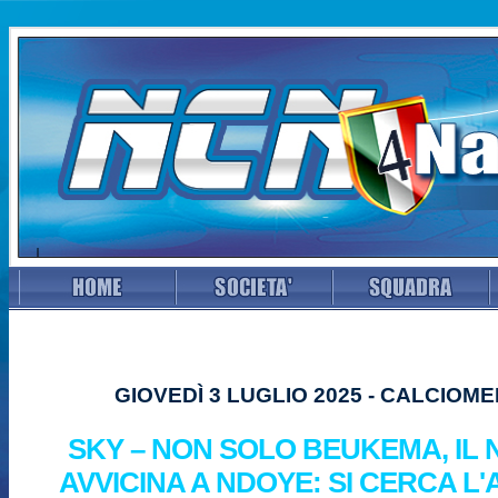
GIOVEDÌ 3 LUGLIO 2025 - CALCIOM
SKY – NON SOLO BEUKEMA, IL N
AVVICINA A NDOYE: SI CERCA 