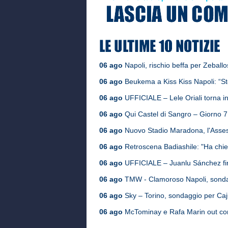
06 ago
Napoli, rischio beffa per Zeballos
06 ago
Beukema a Kiss Kiss Napoli: “St
06 ago
UFFICIALE – Lele Oriali torna in
06 ago
Qui Castel di Sangro – Giorno 7, i
06 ago
Nuovo Stadio Maradona, l'Assess
06 ago
Retroscena Badiashile: "Ha chies
06 ago
UFFICIALE – Juanlu Sánchez fir
06 ago
TMW - Clamoroso Napoli, sondag
06 ago
Sky – Torino, sondaggio per Cajus
06 ago
McTominay e Rafa Marin out cont