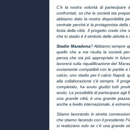
C'è la nostra volontà di partecipare 
confrontati, so che la società sta prep
abbiamo dato la nostra disponibilità p
centrale perché è la protagonista della 
festa della città. Il progetto credo che
che lo stadio è il simbolo delle attività e
Stadio Maradona
? Abbiamo sempre ape
quello che a me risulta la società pe
pensa che sia più appropriato in futur
lavorerà sulla riqualificazione del ‘Mar
ovviamente compatibili con le partite e 
calcio, uno stadio per il calcio Napoli, 
alla collaborazione c'è sempre. Il pro
completato, ha avuto giudizi tutti posi
avuto. Le possibilità di partecipare agl
una grande città, è una grande piazza,
anche a livello internazionale, è estrem
Stiamo lavorando in stretta connession
che stiamo facendo con il presidente Fico
si realizzano solo se c'è una grande sine