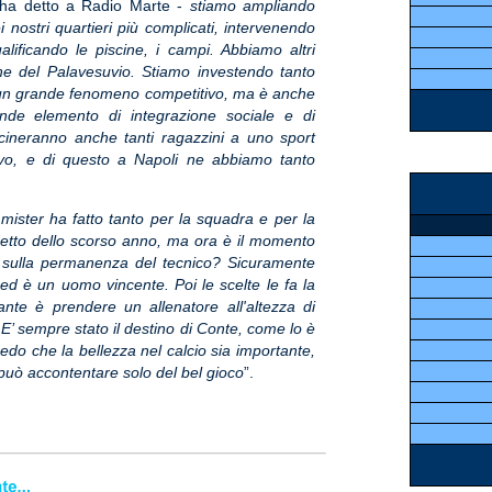
ha detto a Radio Marte -
stiamo ampliando
 nostri quartieri più complicati, intervenendo
qualificando le piscine, i campi. Abbiamo altri
one del Palavesuvio. Stiamo investendo tanto
 è un grande fenomeno competitivo, ma è anche
de elemento di integrazione sociale e di
icineranno anche tanti ragazzini a uno sport
vo, e di questo a Napoli ne abbiamo tanto
l mister ha fatto tanto per la squadra e per la
udetto dello scorso anno, ma ora è il momento
sa sulla permanenza del tecnico? Sicuramente
ed è un uomo vincente. Poi le scelte le fa la
ante è prendere un allenatore all'altezza di
 E’ sempre stato il destino di Conte, come lo è
credo che la bellezza nel calcio sia importante,
i può accontentare solo del bel gioco
”.