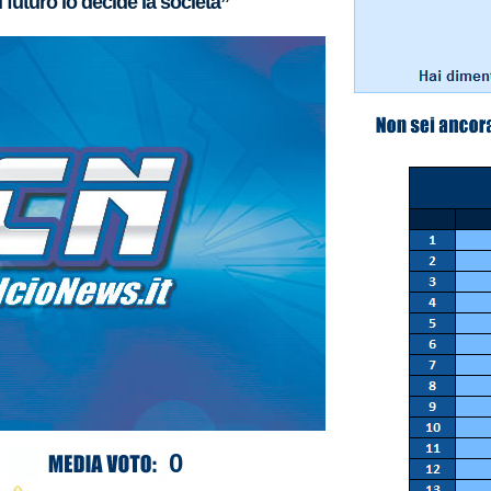
 futuro lo decide la società”
0