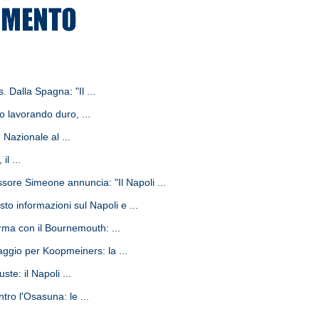
. Dalla Spagna: "Il ...
o lavorando duro, ...
 Nazionale al ...
l ...
ore Simeone annuncia: "Il Napoli ...
to informazioni sul Napoli e ...
ma con il Bournemouth: ...
gio per Koopmeiners: la ...
te: il Napoli ...
ro l'Osasuna: le ...