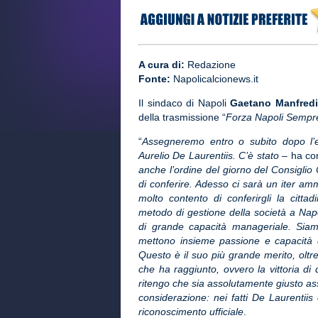
A cura di:
Redazione
Fonte:
Napolicalcionews.it
Il sindaco di Napoli
Gaetano Manfred
della trasmissione “
Forza Napoli Sempr
“
Assegneremo entro o subito dopo l’es
Aurelio De Laurentiis. C’è stato
– ha con
anche l’ordine del giorno del Consigli
di conferire. Adesso ci sarà un iter amm
molto contento di conferirgli la citt
metodo di gestione della società a Nap
di grande capacità manageriale. Siamo
mettono insieme passione e capacità di
Questo è il suo più grande merito, oltre 
che ha raggiunto, ovvero la vittoria di 
ritengo che sia assolutamente giusto a
considerazione: nei fatti De Laurentiis
riconoscimento ufficiale
.