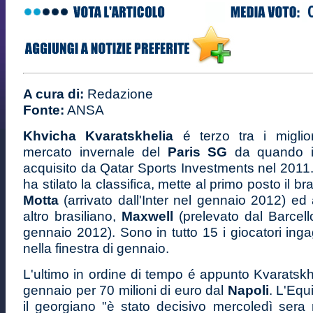
A cura di:
Redazione
Fonte:
ANSA
Khvicha Kvaratskhelia
é terzo tra i miglior
mercato invernale del
Paris SG
da quando il
acquisito da Qatar Sports Investments nel 2011
ha stilato la classifica, mette al primo posto il br
Motta
(arrivato dall'Inter nel gennaio 2012) e
altro brasiliano,
Maxwell
(prelevato dal Barcel
gennaio 2012). Sono in tutto 15 i giocatori ing
nella finestra di gennaio.
L'ultimo in ordine di tempo é appunto Kvaratskhe
gennaio per 70 milioni di euro dal
Napoli
. L'Equ
il georgiano "è stato decisivo mercoledì sera n