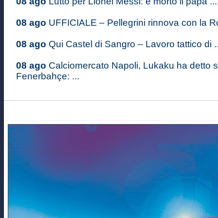
08 ago
Lutto per Lionel Messi: è morto il papà ...
08 ago
UFFICIALE – Pellegrini rinnova con la Ro
08 ago
Qui Castel di Sangro – Lavoro tattico di ..
08 ago
Calciomercato Napoli, Lukaku ha detto sì
Fenerbahçe: ...