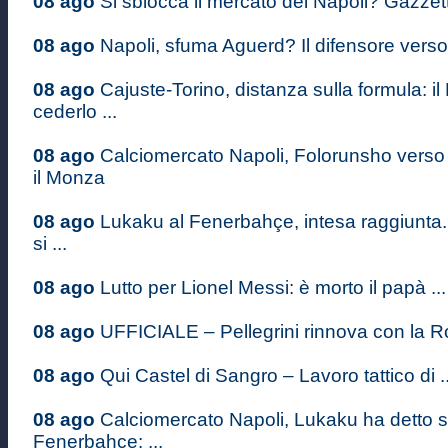
08 ago
Si sblocca il mercato del Napoli? Gazzett
08 ago
Napoli, sfuma Aguerd? Il difensore verso il
08 ago
Cajuste-Torino, distanza sulla formula: il
cederlo ...
08 ago
Calciomercato Napoli, Folorunsho verso 
il Monza
08 ago
Lukaku al Fenerbahçe, intesa raggiunta
si ...
08 ago
Lutto per Lionel Messi: è morto il papà ...
08 ago
UFFICIALE – Pellegrini rinnova con la Ro
08 ago
Qui Castel di Sangro – Lavoro tattico di ..
08 ago
Calciomercato Napoli, Lukaku ha detto sì
Fenerbahçe: ...