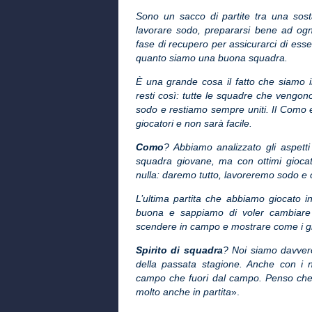
Sono un sacco di partite tra una sosta
lavorare sodo, prepararsi bene ad ogn
fase di recupero per assicurarci di esse
quanto siamo una buona squadra.
È una grande cosa il fatto che siamo 
resti così: tutte le squadre che vengon
sodo e restiamo sempre uniti. Il Como e
giocatori e non sarà facile.
Como
? Abbiamo analizzato gli aspet
squadra giovane, ma con ottimi giocat
nulla: daremo tutto, lavoreremo sodo e 
L’ultima partita che abbiamo giocato 
buona e sappiamo di voler cambiare 
scendere in campo e mostrare come i gi
Spirito di squadra
? Noi siamo davvero 
della passata stagione. Anche con i nu
campo che fuori dal campo. Penso che 
molto anche in partita
».