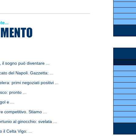
 il sogno può diventare ...
to del Napoli. Gazzetta: ...
era: primi negoziati positivi ...
sco: pronto ...
ol e ...
e competitivo. Stiamo ...
tunio al ginocchio: svelata ...
il Celta Vigo: ...