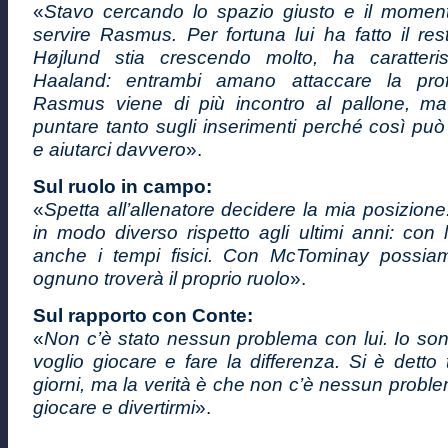
«
Stavo cercando lo spazio giusto e il moment
servire Rasmus. Per fortuna lui ha fatto il re
Højlund stia crescendo molto, ha caratteris
Haaland: entrambi amano attaccare la prof
Rasmus viene di più incontro al pallone, m
puntare tanto sugli inserimenti perché così pu
e aiutarci davvero
».
Sul ruolo in campo:
«
Spetta all’allenatore decidere la mia posizion
in modo diverso rispetto agli ultimi anni: con
anche i tempi fisici. Con McTominay possiam
ognuno troverà il proprio ruolo
».
Sul rapporto con Conte:
«
Non c’è stato nessun problema con lui. Io son
voglio giocare e fare la differenza. Si è detto 
giorni, ma la verità è che non c’è nessun proble
giocare e divertirmi
».