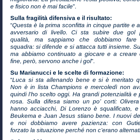
e fisico non è mai facile
”.
Sulla fragilità difensiva e il risultato:
“
Questa è la prima sconfitta in cinque partite e a
avversario di livello. Ci sta subire due go
qualità, ma sappiamo che dobbiamo fare
squadra: si difende e si attacca tutti insieme. S
ma abbiamo continuato a giocare e a creare o
fine, però, servono anche i gol
”.
Su Marianucci e le scelte di formazione:
“
Luca si sta allenando bene e si è meritato 
Non è in lista Champions e mercoledì non av
quindi l’ho scelto oggi. Ha grandi potenzialità e
rosa. Sulla difesa siamo un po’ corti: Oliver
hanno acciacchi, Di Lorenzo è squalificato, 
Beukema e Juan Jesus stiano bene. I nuovi d
e noi dobbiamo avere pazienza: con Guti
forzato la situazione perché non c’erano alternat