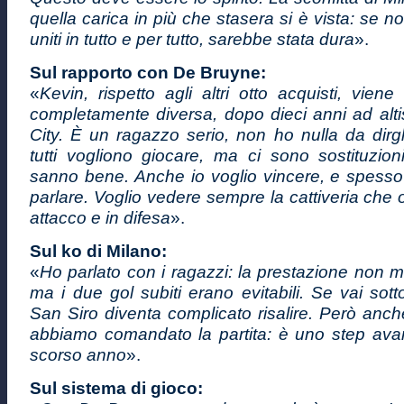
quella carica in più che stasera si è vista: se n
uniti in tutto e per tutto, sarebbe stata dura
».
Sul rapporto con De Bruyne:
«
Kevin, rispetto agli altri otto acquisti, vien
completamente diversa, dopo dieci anni ad altis
City. È un ragazzo serio, non ho nulla da dirg
tutti vogliono giocare, ma ci sono sostituzion
sanno bene. Anche io voglio vincere, e spesso
parlare. Voglio vedere sempre la cattiveria che o
attacco e in difesa
».
Sul ko di Milano:
«
Ho parlato con i ragazzi: la prestazione non mi
ma i due gol subiti erano evitabili. Se vai sott
San Siro diventa complicato risalire. Però anc
abbiamo comandato la partita: è uno step avant
scorso anno
».
Sul sistema di gioco: