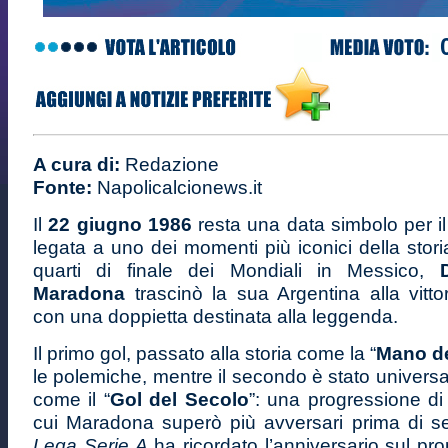
A cura di:
Redazione
Fonte:
Napolicalcionews.it
Il
22 giugno 1986
resta una data simbolo per il
legata a uno dei momenti più iconici della stori
quarti di finale dei Mondiali in Messico,
D
Maradona
trascinò la sua Argentina alla vittori
con una doppietta destinata alla leggenda.
Il primo gol, passato alla storia come la “
Mano d
le polemiche, mentre il secondo è stato univers
come il “
Gol del Secolo
”: una progressione di 
cui Maradona superò più avversari prima di s
Lega Serie A
ha ricordato l’anniversario sul propr